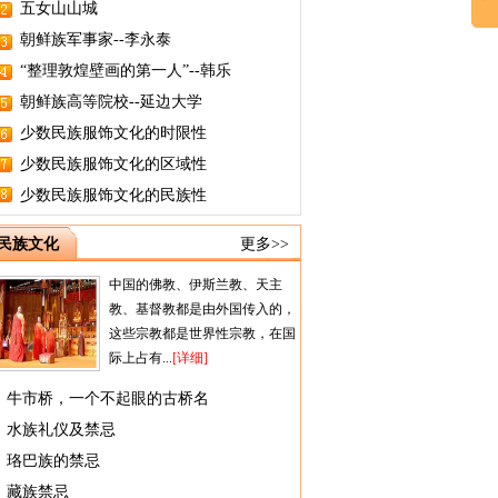
五女山山城
朝鲜族军事家--李永泰
“整理敦煌壁画的第一人”--韩乐
朝鲜族高等院校--延边大学
少数民族服饰文化的时限性
少数民族服饰文化的区域性
少数民族服饰文化的民族性
民族文化
更多>>
中国的佛教、伊斯兰教、天主
教、基督教都是由外国传入的，
这些宗教都是世界性宗教，在国
际上占有...
[详细]
牛市桥，一个不起眼的古桥名
水族礼仪及禁忌
珞巴族的禁忌
藏族禁忌