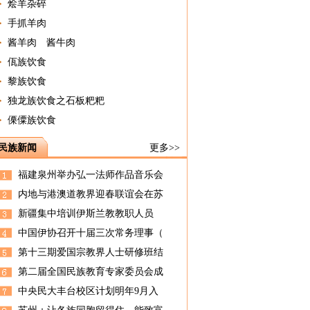
烩羊杂碎
手抓羊肉
酱羊肉 酱牛肉
佤族饮食
黎族饮食
独龙族饮食之石板粑粑
傈僳族饮食
民族新闻
更多>>
福建泉州举办弘一法师作品音乐会
内地与港澳道教界迎春联谊会在苏
新疆集中培训伊斯兰教教职人员
中国伊协召开十届三次常务理事（
第十三期爱国宗教界人士研修班结
第二届全国民族教育专家委员会成
中央民大丰台校区计划明年9月入