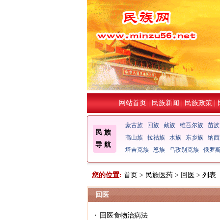
网站首页
|
民族新闻
|
民族政策
|
蒙古族
回族
藏族
维吾尔族
苗族
民 族
高山族
拉祜族
水族
东乡族
纳西
导 航
塔吉克族
怒族
乌孜别克族
俄罗
您的位置:
首页
>
民族医药
>
回医
> 列表
回医
回医食物治病法