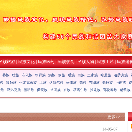
民族旅游
|
民族文化
|
民族医药
|
民族饮食
|
民族人物
|
民族工艺
|
民族建
彝族
壮族
布依族
朝鲜族
满族
侗族
瑶族
白族
土家族
哈尼族
哈萨克族
族
景颇族
柯尔克孜族
土族
达斡尔族
仫佬族
羌族
布朗族
撒拉族
毛南族
斯族
鄂温克族
德昂族
保安族
裕固族
京族
塔塔尔族
独龙族
鄂伦春族
赫哲族
更多>>
14-05-07