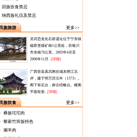
回族饮食禁忌
纳西族礼仪及禁忌
民族旅游
更多>>
灵武恐龙化石群遗址位于宁东镇
磁窑堡煤矿南1公里处，距银川
市东南70公里。2005年4月至
2006年11月...
[详细]
广西容县真武阁在城东绣江北
岸，建于明万历元年（1573）。
阁下有石台，称古经略台。楼阁
平面矩形...
[详细]
民族饮食
更多>>
彝族坨坨肉
黎家竹筒饭特色
涮羊肉