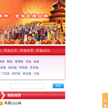
筑
|
民族文艺
|
民族体育
|
民族自治
傣族
黎族
傈僳族
佤族
畲族
仡佬族
锡伯族
阿昌族
普米族
门巴族
珞巴族
基诺族
汉族
搜索
精彩推荐
凤凰山山城