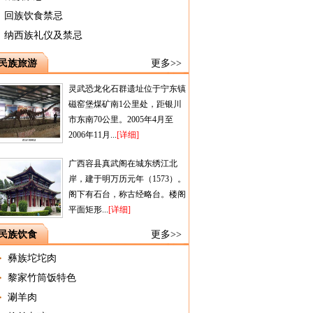
回族饮食禁忌
纳西族礼仪及禁忌
民族旅游
更多>>
灵武恐龙化石群遗址位于宁东镇
磁窑堡煤矿南1公里处，距银川
市东南70公里。2005年4月至
2006年11月...
[详细]
广西容县真武阁在城东绣江北
岸，建于明万历元年（1573）。
阁下有石台，称古经略台。楼阁
平面矩形...
[详细]
民族饮食
更多>>
彝族坨坨肉
黎家竹筒饭特色
涮羊肉