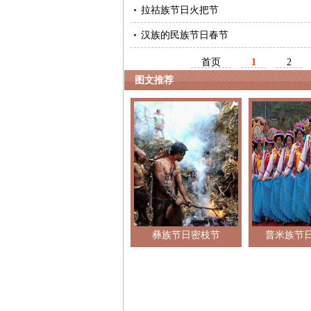
拉祜族节日火把节
汉族的民族节日春节
首页
1
2
图文推荐
彝族节日密枝节
普米族节