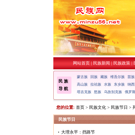
网站首页
|
民族新闻
|
民族政策
|
蒙古族
回族
藏族
维吾尔族
苗族
民 族
高山族
拉祜族
水族
东乡族
纳西
导 航
塔吉克族
怒族
乌孜别克族
俄罗
您的位置:
首页
>
民族文化
>
民族节日
> 
民族节日
大理永平：挡路节