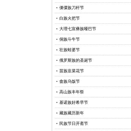
傈僳族刀杆节
白族火把节
大理七宣彝族哑巴节
侗族斗牛节
壮族蛙婆节
俄罗斯族的圣诞节
苗族韭菜花节
畲族乌饭节
高山族丰年祭
基诺族好希早节
藏族藏历新年
民族节日开斋节