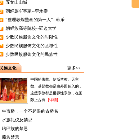
五女山山城
朝鲜族军事家--李永泰
“整理敦煌壁画的第一人”--韩乐
朝鲜族高等院校--延边大学
少数民族服饰文化的时限性
少数民族服饰文化的区域性
少数民族服饰文化的民族性
民族文化
更多>>
中国的佛教、伊斯兰教、天主
教、基督教都是由外国传入的，
这些宗教都是世界性宗教，在国
际上占有...
[详细]
牛市桥，一个不起眼的古桥名
水族礼仪及禁忌
珞巴族的禁忌
藏族禁忌