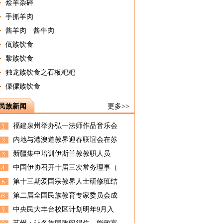
烩羊杂碎
手抓羊肉
酱羊肉 酱牛肉
佤族饮食
黎族饮食
独龙族饮食之石板粑粑
傈僳族饮食
民族新闻
更多>>
福建泉州举办弘一法师作品音乐会
内地与港澳道教界迎春联谊会在苏
新疆集中培训伊斯兰教教职人员
中国伊协召开十届三次常务理事（
第十三期爱国宗教界人士研修班结
第二届全国民族教育专家委员会成
中央民大丰台校区计划明年9月入