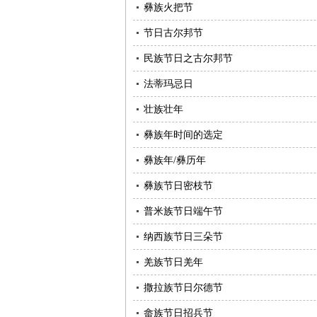
彝族火把节
节日古尔邦节
民族节日之古尔邦节
法蒂玛忌日
壮族壮年
彝族年时间的选定
彝族年/彝历年
彝族节日密枝节
普米族节日端午节
纳西族节日三朵节
羌族节日羌年
撒拉族节日尔德节
畲族节日招兵节