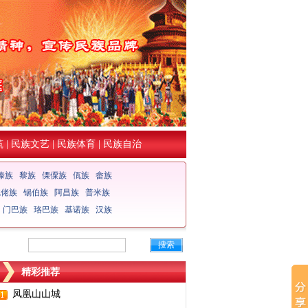
筑
|
民族文艺
|
民族体育
|
民族自治
傣族
黎族
傈僳族
佤族
畲族
仡佬族
锡伯族
阿昌族
普米族
门巴族
珞巴族
基诺族
汉族
搜索
精彩推荐
凤凰山山城