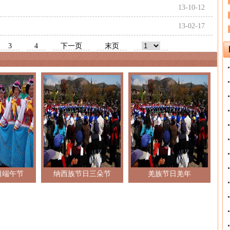
13-10-12
13-02-17
3
4
下一页
末页
日端午节
纳西族节日三朵节
羌族节日羌年