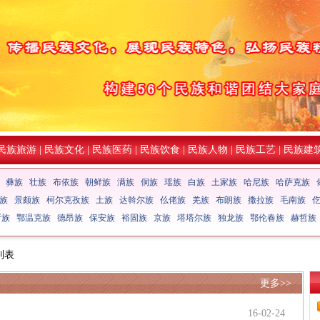
民族旅游
|
民族文化
|
民族医药
|
民族饮食
|
民族人物
|
民族工艺
|
民族建
彝族
壮族
布依族
朝鲜族
满族
侗族
瑶族
白族
土家族
哈尼族
哈萨克族
族
景颇族
柯尔克孜族
土族
达斡尔族
仫佬族
羌族
布朗族
撒拉族
毛南族
斯族
鄂温克族
德昂族
保安族
裕固族
京族
塔塔尔族
独龙族
鄂伦春族
赫哲族
列表
更多>>
16-02-24