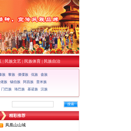
筑
|
民族文艺
|
民族体育
|
民族自治
傣族
黎族
傈僳族
佤族
畲族
仡佬族
锡伯族
阿昌族
普米族
门巴族
珞巴族
基诺族
汉族
搜索
精彩推荐
凤凰山山城