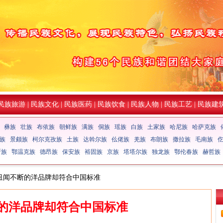
民族旅游
|
民族文化
|
民族医药
|
民族饮食
|
民族人物
|
民族工艺
|
民族建
彝族
壮族
布依族
朝鲜族
满族
侗族
瑶族
白族
土家族
哈尼族
哈萨克族
族
景颇族
柯尔克孜族
土族
达斡尔族
仫佬族
羌族
布朗族
撒拉族
毛南族
斯族
鄂温克族
德昂族
保安族
裕固族
京族
塔塔尔族
独龙族
鄂伦春族
赫哲族
 丑闻不断的洋品牌却符合中国标准
的洋品牌却符合中国标准