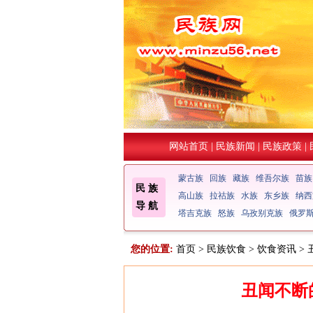
网站首页
|
民族新闻
|
民族政策
|
蒙古族
回族
藏族
维吾尔族
苗族
民 族
高山族
拉祜族
水族
东乡族
纳西
导 航
塔吉克族
怒族
乌孜别克族
俄罗
您的位置:
首页
>
民族饮食
>
饮食资讯
>
丑闻不断