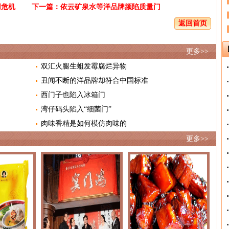
用危机
下一篇：
依云矿泉水等洋品牌频陷质量门
返回首页
更多>>
双汇火腿生蛆发霉腐烂异物
丑闻不断的洋品牌却符合中国标准
西门子也陷入冰箱门
湾仔码头陷入“细菌门”
肉味香精是如何模仿肉味的
更多>>