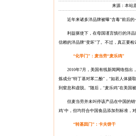
来源：本站原创
近年来诸多洋品牌被曝“含毒”前后
利益驱使下，在母国谨言慎行的洋品
信赖的洋品牌“变坏”了。不过，真正要
“化学门”：麦当劳“麦乐鸡”
2010年7月，美国有线新闻网络指
炼成分“特丁基对苯二酚”，“如若人体摄
到窒息和虚脱。”随后，“麦乐鸡”在美国
但麦当劳并未叫停该产品在中国的销
鸡’中，但均符合中国食品添加剂标准，对
“转基因门”：卡夫饼干