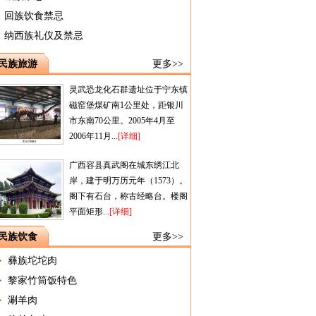
回族饮食禁忌
纳西族礼仪及禁忌
民族旅游
更多>>
灵武恐龙化石群遗址位于宁东镇
磁窑堡煤矿南1公里处，距银川
市东南70公里。2005年4月至
2006年11月...
[详细]
广西容县真武阁在城东绣江北
岸，建于明万历元年（1573）。
阁下有石台，称古经略台。楼阁
平面矩形...
[详细]
民族饮食
更多>>
彝族坨坨肉
黎家竹筒饭特色
涮羊肉