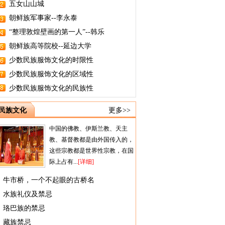
五女山山城
朝鲜族军事家--李永泰
“整理敦煌壁画的第一人”--韩乐
朝鲜族高等院校--延边大学
少数民族服饰文化的时限性
少数民族服饰文化的区域性
少数民族服饰文化的民族性
民族文化
更多>>
中国的佛教、伊斯兰教、天主
教、基督教都是由外国传入的，
这些宗教都是世界性宗教，在国
际上占有...
[详细]
牛市桥，一个不起眼的古桥名
水族礼仪及禁忌
珞巴族的禁忌
藏族禁忌