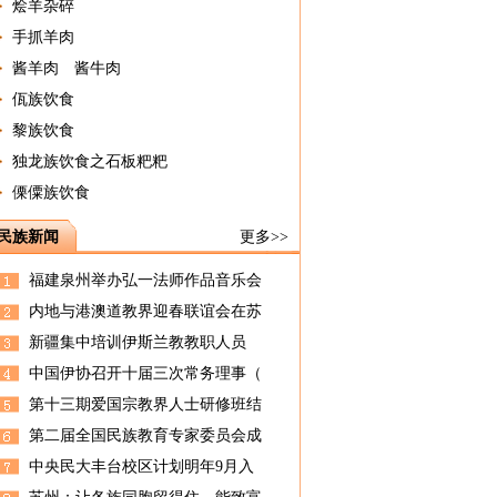
烩羊杂碎
手抓羊肉
酱羊肉 酱牛肉
佤族饮食
黎族饮食
独龙族饮食之石板粑粑
傈僳族饮食
民族新闻
更多>>
福建泉州举办弘一法师作品音乐会
内地与港澳道教界迎春联谊会在苏
新疆集中培训伊斯兰教教职人员
中国伊协召开十届三次常务理事（
第十三期爱国宗教界人士研修班结
第二届全国民族教育专家委员会成
中央民大丰台校区计划明年9月入