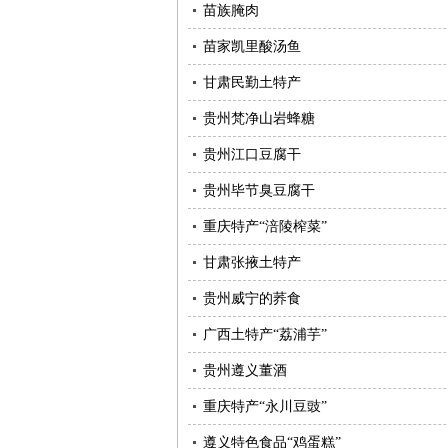
苗族腌肉
苗家凯里酸汤鱼
甘肃民勤土特产
贵州梵净山岩蜂糖
贵州江口豆腐干
贵州毕节臭豆腐干
重庆特产“涪陵榨菜”
甘肃张掖土特产
贵州威宁的荞食
广西土特产“荔浦芋”
贵州遵义董酒
重庆特产“永川豆豉”
遵义特色食品“鸡蛋糕”