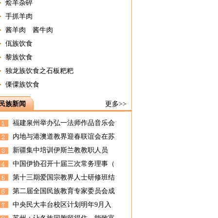
烩羊杂碎
手抓羊肉
酱羊肉 酱牛肉
佤族饮食
黎族饮食
独龙族饮食之石板粑粑
傈僳族饮食
民族新闻
更多>>
福建泉州举办弘一法师作品音乐会
内地与港澳道教界迎春联谊会在苏
新疆集中培训伊斯兰教教职人员
中国伊协召开十届三次常务理事（
第十三期爱国宗教界人士研修班结
第二届全国民族教育专家委员会成
中央民大丰台校区计划明年9月入