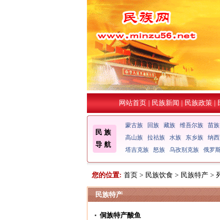
网站首页
|
民族新闻
|
民族政策
|
蒙古族
回族
藏族
维吾尔族
苗族
民 族
高山族
拉祜族
水族
东乡族
纳西
导 航
塔吉克族
怒族
乌孜别克族
俄罗
您的位置:
首页
>
民族饮食
>
民族特产
> 
民族特产
侗族特产酸鱼