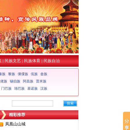
筑
|
民族文艺
|
民族体育
|
民族自治
傣族
黎族
傈僳族
佤族
畲族
仡佬族
锡伯族
阿昌族
普米族
门巴族
珞巴族
基诺族
汉族
搜索
精彩推荐
凤凰山山城