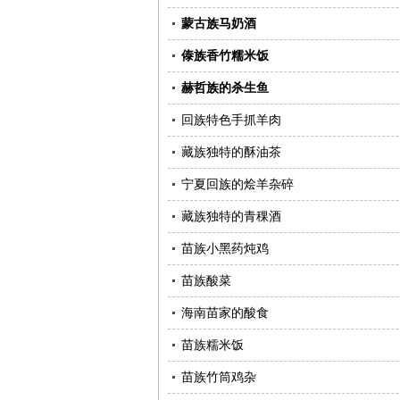
蒙古族马奶酒
傣族香竹糯米饭
赫哲族的杀生鱼
回族特色手抓羊肉
藏族独特的酥油茶
宁夏回族的烩羊杂碎
藏族独特的青稞酒
苗族小黑药炖鸡
苗族酸菜
海南苗家的酸食
苗族糯米饭
苗族竹筒鸡杂