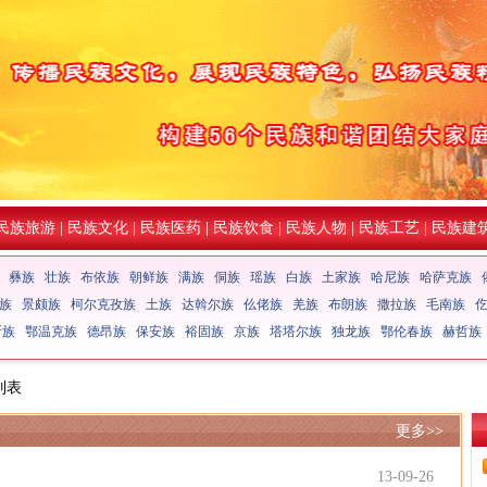
民族旅游
|
民族文化
|
民族医药
|
民族饮食
|
民族人物
|
民族工艺
|
民族建
彝族
壮族
布依族
朝鲜族
满族
侗族
瑶族
白族
土家族
哈尼族
哈萨克族
族
景颇族
柯尔克孜族
土族
达斡尔族
仫佬族
羌族
布朗族
撒拉族
毛南族
斯族
鄂温克族
德昂族
保安族
裕固族
京族
塔塔尔族
独龙族
鄂伦春族
赫哲族
列表
更多>>
13-09-26