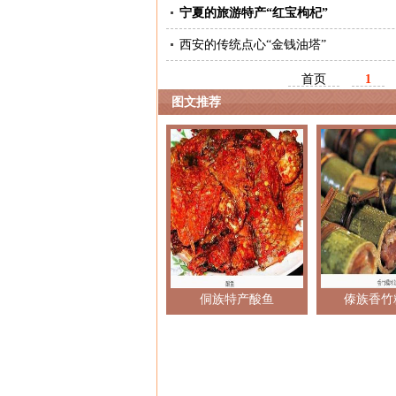
宁夏的旅游特产“红宝枸杞”
西安的传统点心“金钱油塔”
首页
1
图文推荐
侗族特产酸鱼
傣族香竹