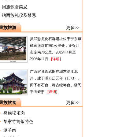
回族饮食禁忌
纳西族礼仪及禁忌
民族旅游
更多>>
灵武恐龙化石群遗址位于宁东镇
磁窑堡煤矿南1公里处，距银川
市东南70公里。2005年4月至
2006年11月...
[详细]
广西容县真武阁在城东绣江北
岸，建于明万历元年（1573）。
阁下有石台，称古经略台。楼阁
平面矩形...
[详细]
民族饮食
更多>>
彝族坨坨肉
黎家竹筒饭特色
涮羊肉