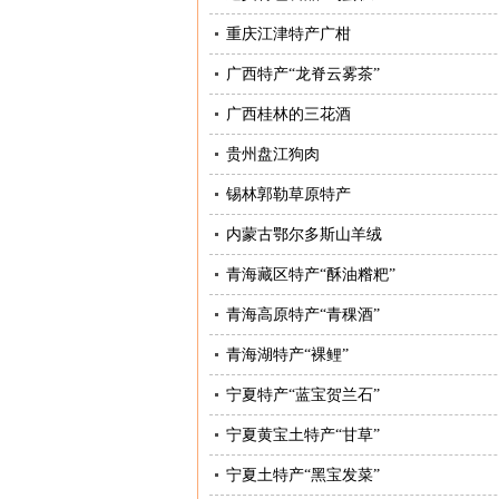
重庆江津特产广柑
广西特产“龙脊云雾茶”
广西桂林的三花酒
贵州盘江狗肉
锡林郭勒草原特产
内蒙古鄂尔多斯山羊绒
青海藏区特产“酥油糌粑”
青海高原特产“青稞酒”
青海湖特产“裸鲤”
宁夏特产“蓝宝贺兰石”
宁夏黄宝土特产“甘草”
宁夏土特产“黑宝发菜”