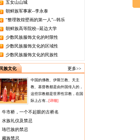
五女山山城
朝鲜族军事家--李永泰
“整理敦煌壁画的第一人”--韩乐
朝鲜族高等院校--延边大学
少数民族服饰文化的时限性
少数民族服饰文化的区域性
少数民族服饰文化的民族性
民族文化
更多>>
中国的佛教、伊斯兰教、天主
教、基督教都是由外国传入的，
这些宗教都是世界性宗教，在国
际上占有...
[详细]
牛市桥，一个不起眼的古桥名
水族礼仪及禁忌
珞巴族的禁忌
藏族禁忌