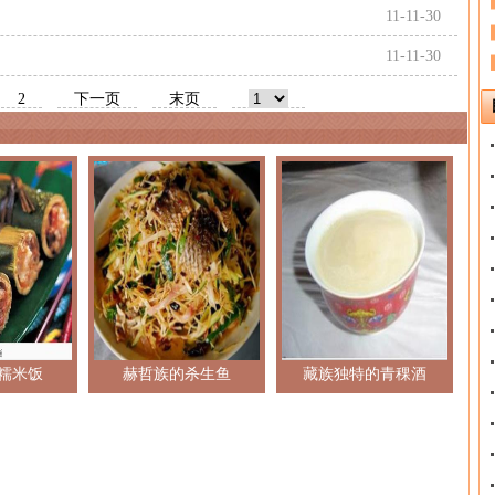
11-11-30
11-11-30
2
下一页
末页
糯米饭
赫哲族的杀生鱼
藏族独特的青稞酒