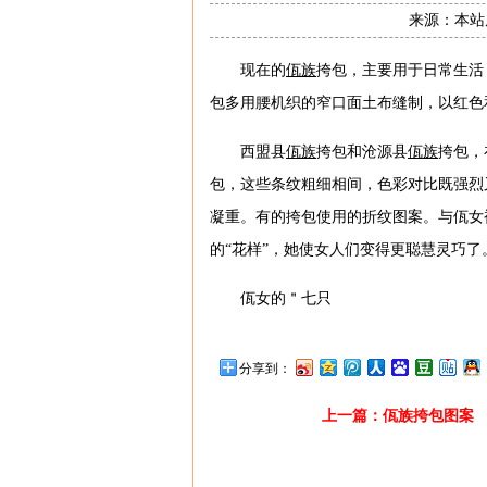
来源：本站原
现在的
佤族
挎包，主要用于日常生活
包多用腰机织的窄口面土布缝制，以红色
西盟县
佤族
挎包和沧源县
佤族
挎包，
包，这些条纹粗细相间，色彩对比既强烈
凝重。有的挎包使用的折纹图案。与佤女
的“花样”，她使女人们变得更聪慧灵巧了
佤女的＂七只
分享到：
上一篇：
佤族挎包图案 