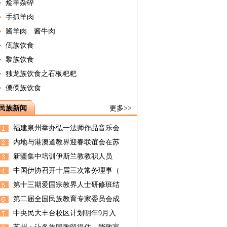
烩羊杂碎
手抓羊肉
酱羊肉 酱牛肉
佤族饮食
黎族饮食
独龙族饮食之石板粑粑
傈僳族饮食
民族新闻
更多>>
福建泉州举办弘一法师作品音乐会
内地与港澳道教界迎春联谊会在苏
新疆集中培训伊斯兰教教职人员
中国伊协召开十届三次常务理事（
第十三期爱国宗教界人士研修班结
第二届全国民族教育专家委员会成
中央民大丰台校区计划明年9月入