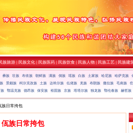
民族旅游
|
民族文化
|
民族医药
|
民族饮食
|
民族人物
|
民族工艺
|
民族建
彝族
壮族
布依族
朝鲜族
满族
侗族
瑶族
白族
土家族
哈尼族
哈萨克族
族
景颇族
柯尔克孜族
土族
达斡尔族
仫佬族
羌族
布朗族
撒拉族
毛南族
斯族
鄂温克族
德昂族
保安族
裕固族
京族
塔塔尔族
独龙族
鄂伦春族
赫哲族
 佤族日常挎包
佤族日常挎包