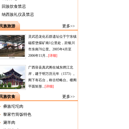
回族饮食禁忌
纳西族礼仪及禁忌
民族旅游
更多>>
灵武恐龙化石群遗址位于宁东镇
磁窑堡煤矿南1公里处，距银川
市东南70公里。2005年4月至
2006年11月...
[详细]
广西容县真武阁在城东绣江北
岸，建于明万历元年（1573）。
阁下有石台，称古经略台。楼阁
平面矩形...
[详细]
民族饮食
更多>>
彝族坨坨肉
黎家竹筒饭特色
涮羊肉