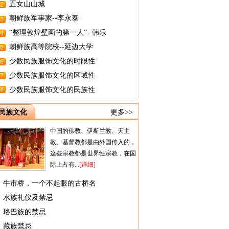
五女山山城
朝鲜族军事家--李永泰
“整理敦煌壁画的第一人”--韩乐
朝鲜族高等院校--延边大学
少数民族服饰文化的时限性
少数民族服饰文化的区域性
少数民族服饰文化的民族性
民族文化
更多>>
中国的佛教、伊斯兰教、天主
教、基督教都是由外国传入的，
这些宗教都是世界性宗教，在国
际上占有...
[详细]
牛市桥，一个不起眼的古桥名
水族礼仪及禁忌
珞巴族的禁忌
藏族禁忌