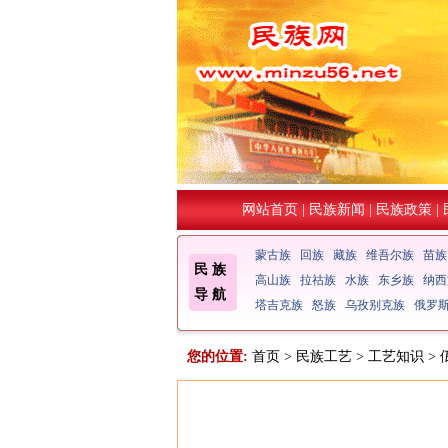
网站首页
|
民族新闻
|
民族政策
|
蒙古族
回族
藏族
维吾尔族
苗族
民 族
高山族
拉祜族
水族
东乡族
纳西
导 航
塔吉克族
怒族
乌孜别克族
俄罗
您的位置:
首页
>
民族工艺
>
工艺知识
>