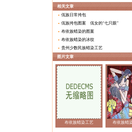
相关文章
佤族日常挎包
佤族挎包图案 佤女的“七只眼”
布依族蜡染的图案
布依族蜡染的冰纹
贵州少数民族蜡染工艺
图片文章
布依族蜡染工艺
布依族蜡