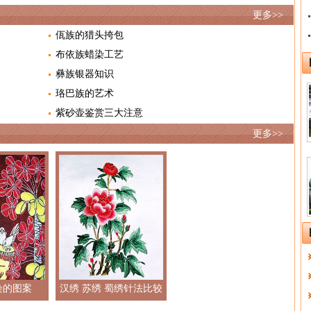
更多>>
佤族的猎头挎包
布依族蜡染工艺
彝族银器知识
珞巴族的艺术
紫砂壶鉴赏三大注意
更多>>
染的图案
汉绣 苏绣 蜀绣针法比较