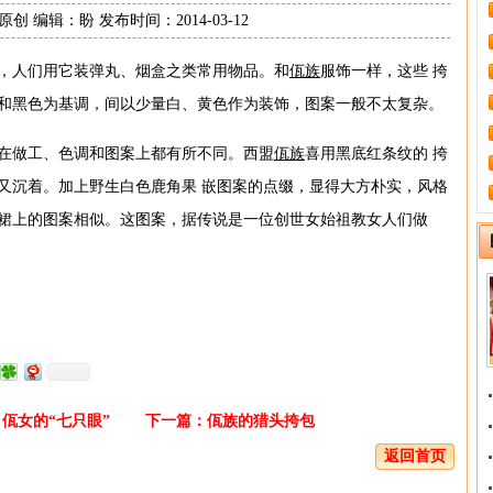
创 编辑：盼 发布时间：2014-03-12
，人们用它装弹丸、烟盒之类常用物品。和
佤族
服饰一样，这些 挎
和黑色为基调，间以少量白、黄色作为装饰，图案一般不太复杂。
在做工、色调和图案上都有所不同。西盟
佤族
喜用黑底红条纹的 挎
又沉着。加上野生白色鹿角果 嵌图案的点缀，显得大方朴实，风格
裙上的图案相似。这图案，据传说是一位创世女始祖教女人们做
。
佤女的“七只眼”
下一篇：
佤族的猎头挎包
返回首页