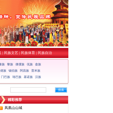
筑
|
民族文艺
|
民族体育
|
民族自治
傣族
黎族
傈僳族
佤族
畲族
仡佬族
锡伯族
阿昌族
普米族
门巴族
珞巴族
基诺族
汉族
搜索
精彩推荐
凤凰山山城