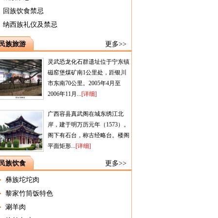
回族饮食禁忌
纳西族礼仪及禁忌
民族旅游
更多>>
灵武恐龙化石群遗址位于宁东镇
磁窑堡煤矿南1公里处，距银川
市东南70公里。2005年4月至
2006年11月...
[详细]
广西容县真武阁在城东绣江北
岸，建于明万历元年（1573）。
阁下有石台，称古经略台。楼阁
平面矩形...
[详细]
民族饮食
更多>>
彝族坨坨肉
黎家竹筒饭特色
涮羊肉