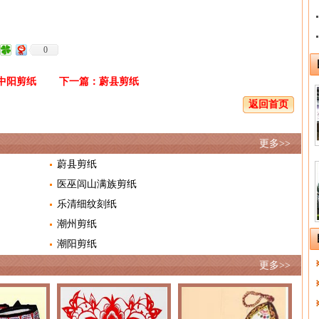
0
中阳剪纸
下一篇：
蔚县剪纸
返回首页
更多>>
蔚县剪纸
医巫闾山满族剪纸
乐清细纹刻纸
潮州剪纸
潮阳剪纸
更多>>