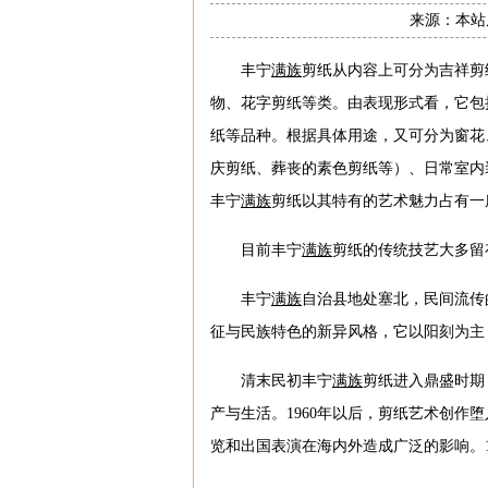
来源：本站原
丰宁
满族
剪纸从内容上可分为吉祥剪
物、花字剪纸等类。由表现形式看，它包
纸等品种。根据具体用途，又可分为窗花
庆剪纸、葬丧的素色剪纸等）、日常室内
丰宁
满族
剪纸以其特有的艺术魅力占有一
目前丰宁
满族
剪纸的传统技艺大多留
丰宁
满族
自治县地处塞北，民间流传
征与民族特色的新异风格，它以阳刻为主
清末民初丰宁
满族
剪纸进入鼎盛时期
产与生活。1960年以后，剪纸艺术创作
览和出国表演在海内外造成广泛的影响。1