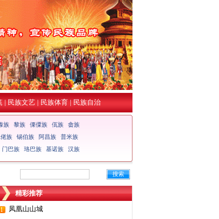
筑
|
民族文艺
|
民族体育
|
民族自治
傣族
黎族
傈僳族
佤族
畲族
仡佬族
锡伯族
阿昌族
普米族
门巴族
珞巴族
基诺族
汉族
搜索
精彩推荐
凤凰山山城