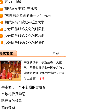
五女山山城
朝鲜族军事家--李永泰
“整理敦煌壁画的第一人”--韩乐
朝鲜族高等院校--延边大学
少数民族服饰文化的时限性
少数民族服饰文化的区域性
少数民族服饰文化的民族性
民族文化
更多>>
中国的佛教、伊斯兰教、天主
教、基督教都是由外国传入的，
这些宗教都是世界性宗教，在国
际上占有...
[详细]
牛市桥，一个不起眼的古桥名
水族礼仪及禁忌
珞巴族的禁忌
藏族禁忌