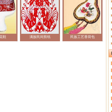
花鞋
满族民间剪纸
民族工艺香荷包