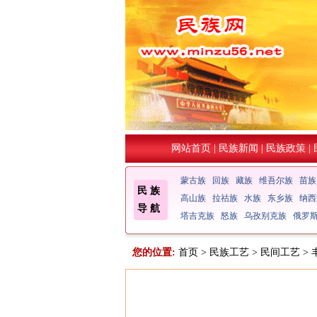
网站首页
|
民族新闻
|
民族政策
|
蒙古族
回族
藏族
维吾尔族
苗族
民 族
高山族
拉祜族
水族
东乡族
纳西
导 航
塔吉克族
怒族
乌孜别克族
俄罗
您的位置:
首页
>
民族工艺
>
民间工艺
>