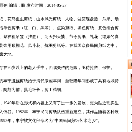
创 编辑：盼 发布时间：2014-05-27
纸，花鸟鱼虫剪纸，山水风光剪纸，人物、盆篮碟盘瓶、瓜果、动
括单色剪纸（红、白、黑等）、点染剪纸、填色剪纸、复色组合剪
、祭神祖吊签（挂签）、阴天扫天婆、节令剪纸、礼花（结婚的喜
装饰用顶棚花、风斗花、炕围剪纸等。在我国众多民间剪纸之中，
席之地。
存在70岁以上的老人手中，面临失传的危险，亟待抢救、保护。
的丰宁
满族
剪纸始于清代康熙年间，至乾隆年间形成了具有地域特
，阴刻为辅，批毛纤长，剪工精细。
，1949年后在形式和内容上又有了进一步的发展，更为贴近现实生
堕入低谷。1982年，丰宁民间剪纸队伍重新建立，其作品随着各种展
993年，丰宁被文化部命名为“中国民间剪纸艺术之乡”。