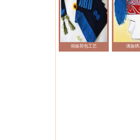
侗族荷包工艺
满族绣