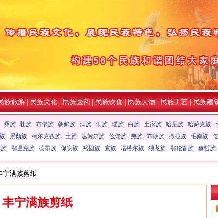
民族旅游
|
民族文化
|
民族医药
|
民族饮食
|
民族人物
|
民族工艺
|
民族建
彝族
壮族
布依族
朝鲜族
满族
侗族
瑶族
白族
土家族
哈尼族
哈萨克族
族
景颇族
柯尔克孜族
土族
达斡尔族
仫佬族
羌族
布朗族
撒拉族
毛南族
斯族
鄂温克族
德昂族
保安族
裕固族
京族
塔塔尔族
独龙族
鄂伦春族
赫哲族
 丰宁满族剪纸
丰宁满族剪纸