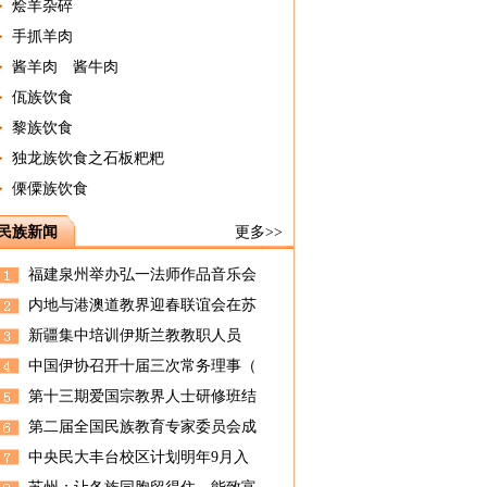
烩羊杂碎
手抓羊肉
酱羊肉 酱牛肉
佤族饮食
黎族饮食
独龙族饮食之石板粑粑
傈僳族饮食
民族新闻
更多>>
福建泉州举办弘一法师作品音乐会
内地与港澳道教界迎春联谊会在苏
新疆集中培训伊斯兰教教职人员
中国伊协召开十届三次常务理事（
第十三期爱国宗教界人士研修班结
第二届全国民族教育专家委员会成
中央民大丰台校区计划明年9月入